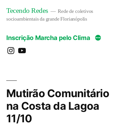
Pular
Tecendo Redes
Rede de coletivos
para
socioambientais da grande Florianópolis
o
Inscrição Marcha pelo Clima
conteúdo
instagram
YouTube
Mutirão Comunitário
na Costa da Lagoa
11/10