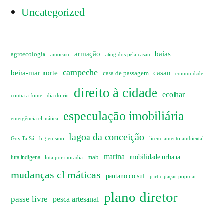
Uncategorized
armação
baías
agroecologia
amocam
atingidos pela casan
campeche
beira-mar norte
casan
casa de passagem
comunidade
direito à cidade
ecolhar
dia do rio
contra a fome
especulação imobiliária
emergência climática
lagoa da conceição
Goy Ta Sá
higienismo
licenciamento ambiental
marina
mobilidade urbana
mab
luta indigena
luta por moradia
mudanças climáticas
pantano do sul
participação popular
plano diretor
passe livre
pesca artesanal