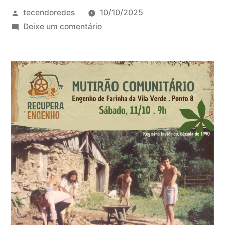
Publicado
tecendoredes
10/10/2025
por
em
Deixe um comentário
Mutirão
Comunitário
na
Costa
da
Lagoa
11/10