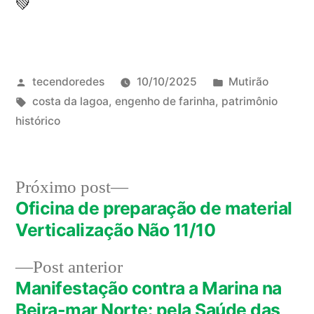
💚
Publicado
Publicado
tecendoredes
10/10/2025
Mutirão
por
Tags:
em
costa da lagoa
,
engenho de farinha
,
patrimônio
histórico
Próximo
Próximo post
post:
Oficina de preparação de material
Navegação
Verticalização Não 11/10
de
Post
Post anterior
Post
anterior:
Manifestação contra a Marina na
Beira-mar Norte: pela Saúde das