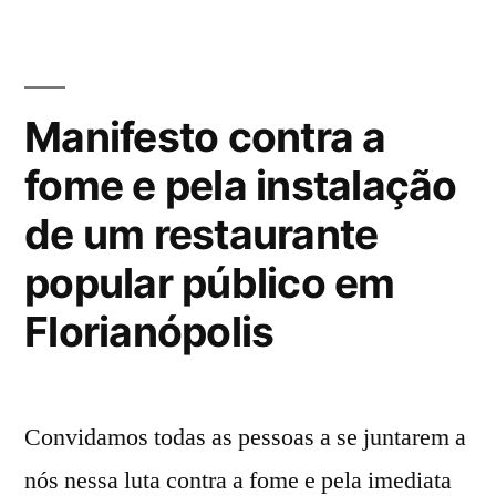
Acadêmica
dos
da
Biologia
Povos:
UFSC
Manifesto contra a
cultivando
Ciência
os
fome e pela instalação
dos
Povos:
saberes
de um restaurante
cultivando
tradicionais”
os
popular público em
saberes
Florianópolis
tradicionais
Convidamos todas as pessoas a se juntarem a
nós nessa luta contra a fome e pela imediata