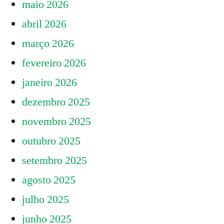
e
a
maio 2026
sua
saúde
abril 2026
relação
local
março 2026
com
a
–
fevereiro 2026
saúde
Semana
janeiro 2026
local
de
–
dezembro 2025
Semana
atividades”
novembro 2025
de
outubro 2025
atividades
setembro 2025
agosto 2025
julho 2025
junho 2025