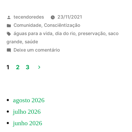
–
Publicado
tecendoredes
23/11/2021
a
por
Publicado
Comunidade
,
Consciêntização
bacia
em
Tags:
águas para a vida
,
dia do rio
,
preservação
,
saco
hidrográfica
grande
,
saúde
em
Deixe um comentário
do
Nossos
Saco
rios
1
2
3
–
Grande
Paginação
a
e
de
bacia
sua
agosto 2026
hidrográfica
posts
do
relação
julho 2026
Saco
com
junho 2026
Grande