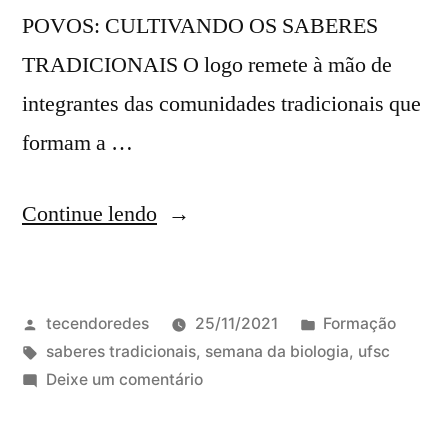
POVOS: CULTIVANDO OS SABERES
TRADICIONAIS O logo remete à mão de
integrantes das comunidades tradicionais que
formam a …
“XXI
Continue lendo
Semana
Acadêmica
Publicado
Publicado
tecendoredes
25/11/2021
Formação
da
por
Tags:
em
saberes tradicionais
,
semana da biologia
,
ufsc
Biologia
em
Deixe um comentário
UFSC
XXI
Semana
Ciência