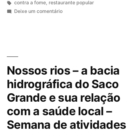
em
Tags:
contra a fome
,
restaurante popular
pela
em
Deixe um comentário
Manifesto
instalação
contra
de
a
fome
um
e
restaurante
pela
Nossos rios – a bacia
popular
instalação
hidrográfica do Saco
de
público
um
Grande e sua relação
em
restaurante
popular
Florianópolis”
com a saúde local –
público
Semana de atividades
em
Florianópolis