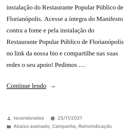
instalação do Restaurante Popular Público de
Florianópolis. Acesse a íntegra do Manifesto
contra a fome e pela instalação do
Restaurante Popular Público de Florianópolis
no link da nossa bio e compartilhe nas suas
redes o seu apoio! Pedimos …
“Manifesto
Continue lendo
contra
a
Publicado
tecendoredes
25/11/2021
fome
por
Publicado
Abaixo assinado
,
Campanha
,
Reinvindicação
e