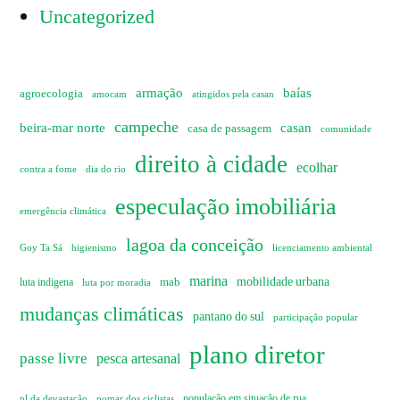
Uncategorized
armação
baías
agroecologia
amocam
atingidos pela casan
campeche
beira-mar norte
casan
casa de passagem
comunidade
direito à cidade
ecolhar
dia do rio
contra a fome
especulação imobiliária
emergência climática
lagoa da conceição
Goy Ta Sá
higienismo
licenciamento ambiental
marina
mobilidade urbana
mab
luta indigena
luta por moradia
mudanças climáticas
pantano do sul
participação popular
plano diretor
passe livre
pesca artesanal
pl da devastação
pomar dos ciclistas
população em situação de rua