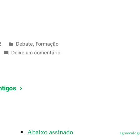
e
Publicado
2
Debate
,
Formação
em
em
Deixe um comentário
Continuidade
da
análise
ntigos
comunitária
do
Plano
Diretor
–
Abaixo assinado
parte
agroecolog
2