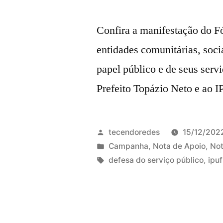
Confira a manifestação do F
entidades comunitárias, soc
papel público e de seus servi
Prefeito Topázio Neto e ao I
Publicado
tecendoredes
15/12/202
por
Publicado
Campanha
,
Nota de Apoio
,
Not
em
Tags:
defesa do serviço público
,
ipuf