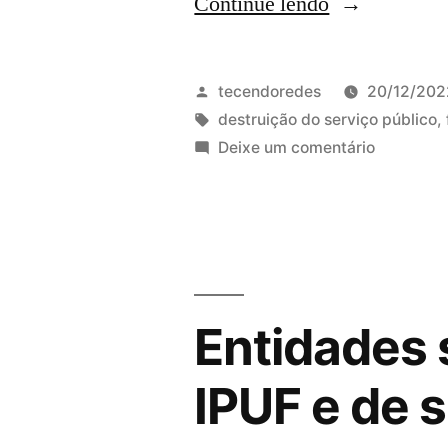
“Ato
Continue lendo
contra
a
Publicado
tecendoredes
20/12/202
destruição
por
Tags:
destruição do serviço público
,
em
Deixe um comentário
do
Ato
IPUF
contra
a
e
destruiçã
FLORAM”
do
IPUF
Entidades 
e
FLORAM
IPUF e de 