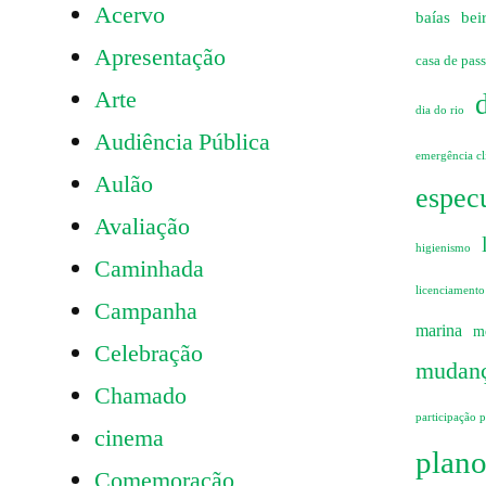
Acervo
baías
bei
Apresentação
casa de pas
Arte
dia do rio
Audiência Pública
emergência cl
Aulão
especu
Avaliação
higienismo
Caminhada
licenciamento
Campanha
marina
m
Celebração
mudanç
Chamado
participação 
cinema
plano
Comemoração