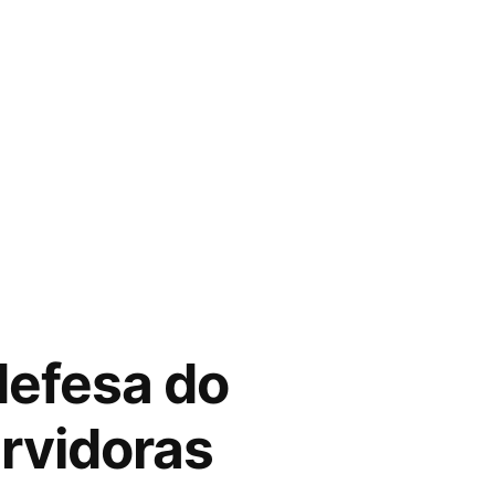
defesa do
ervidoras