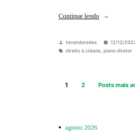
“Continuidad
Continue lendo
da
análise
Publicado
tecendoredes
12/12/202
comunitária
por
Tags:
direito à cidade
,
plano diretor
do
Plano
1
2
Posts mais a
Diretor
Paginação
–
parte
de
2”
agosto 2026
posts