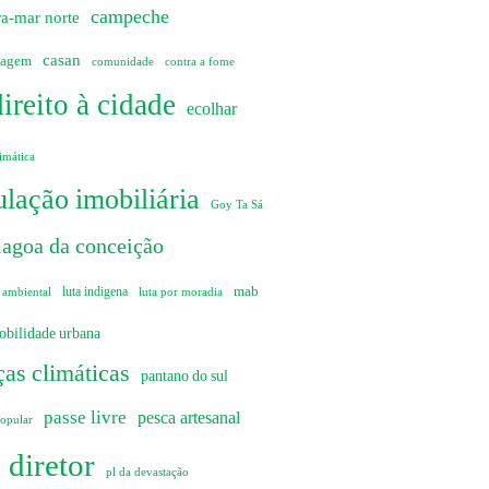
campeche
ra-mar norte
casan
sagem
comunidade
contra a fome
direito à cidade
ecolhar
imática
lação imobiliária
Goy Ta Sá
lagoa da conceição
mab
 ambiental
luta indigena
luta por moradia
obilidade urbana
as climáticas
pantano do sul
passe livre
pesca artesanal
popular
 diretor
pl da devastação