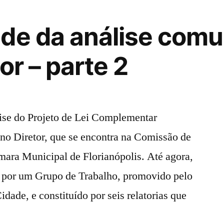
defesa
do
de da análise comun
IPUF
e
or – parte 2
de
seus
servidores
e
lise do Projeto de Lei Complementar
servidoras
ano Diretor, que se encontra na Comissão de
mara Municipal de Florianópolis. Até agora,
s por um Grupo de Trabalho, promovido pelo
ade, e constituído por seis relatorias que