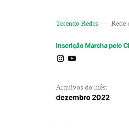
Pular
para
Rede d
Tecendo Redes
o
conteúdo
Inscrição Marcha pelo C
instagram
YouTube
Arquivos do mês:
dezembro 2022