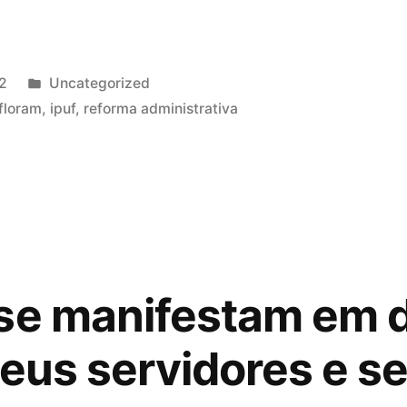
Publicado
2
Uncategorized
em
floram
,
ipuf
,
reforma administrativa
o
se manifestam em 
seus servidores e s