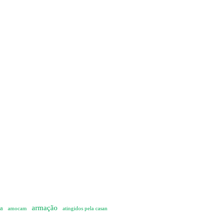
armação
ia
amocam
atingidos pela casan