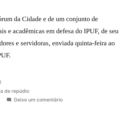
órum da Cidade e de um conjunto de
iais e acadêmicas em defesa do IPUF, de seu
dores e servidoras, enviada quinta-feira ao
PUF.
2
a de repúdio
em
Deixe um comentário
Entidades
se
manifestam
em