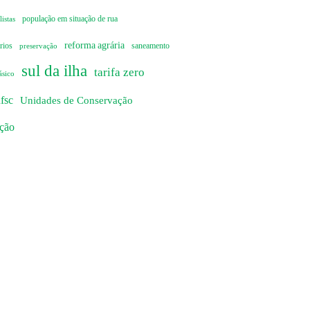
istas
população em situação de rua
reforma agrária
rios
preservação
saneamento
sul da ilha
tarifa zero
ásico
fsc
Unidades de Conservação
ação