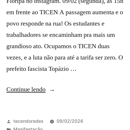
Floripa no instagram. 09/02 (segunda), às 15h
em frente ao TICEN A passagem aumenta e o
povo responde na rua! Os estudantes e
trabalhadores se encaminham pra mais um
grandioso ato. Ocupamos o TICEN duas
vezes, e a luta não para até a tarifa ser zero. O
prefeito fascista Topázio …
“3º
Continue lendo
ATO
DE
Publicado
tecendoredes
09/02/2026
RUA
por
Publicado
Manifestação