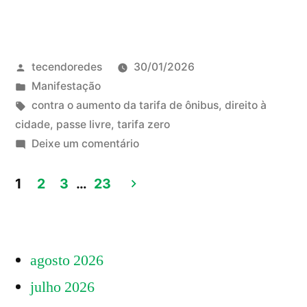
ATO
DE
Publicado
tecendoredes
30/01/2026
RUA
por
Publicado
Manifestação
PELA
em
Tags:
contra o aumento da tarifa de ônibus
,
direito à
REVOGAÇÃO
cidade
,
passe livre
,
tarifa zero
em
Deixe um comentário
DO
2°
AUMENTO
ATO
1
2
3
…
23
DE
DA
Paginação
RUA
PASSAGEM
de
PELA
–
agosto 2026
REVOGAÇÃO
posts
DO
30/01”
julho 2026
AUMENTO