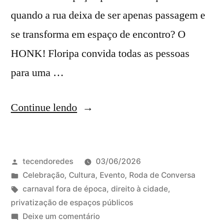
quando a rua deixa de ser apenas passagem e
se transforma em espaço de encontro? O
HONK! Floripa convida todas as pessoas
para uma …
“HONK!
Continue lendo
Floripa
2026,
Publicado
tecendoredes
03/06/2026
um
por
Publicado
Celebração
,
Cultura
,
Evento
,
Roda de Conversa
encontro
em
Tags:
carnaval fora de época
,
direito à cidade
,
de
privatização de espaços públicos
em
Deixe um comentário