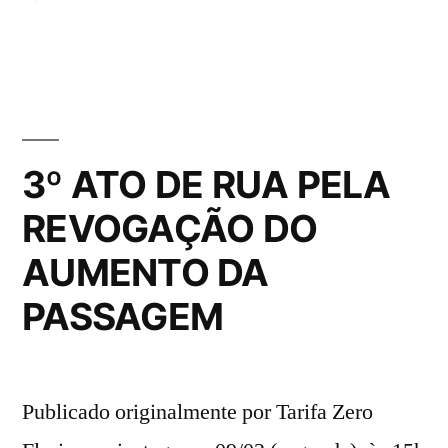
música,
HONK!
arte,
Floripa
2026,
cultura
um
popular
encontro
e
de
3º ATO DE RUA PELA
música,
ocupação
REVOGAÇÃO DO
arte,
criativa
cultura
AUMENTO DA
popular
dos
e
PASSAGEM
espaços
ocupação
públicos”
criativa
dos
Publicado originalmente por Tarifa Zero
espaços
públicos