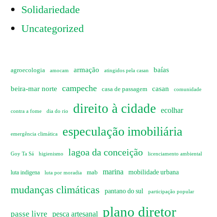
Solidariedade
Uncategorized
armação
baías
agroecologia
amocam
atingidos pela casan
campeche
beira-mar norte
casan
casa de passagem
comunidade
direito à cidade
ecolhar
dia do rio
contra a fome
especulação imobiliária
emergência climática
lagoa da conceição
Goy Ta Sá
higienismo
licenciamento ambiental
marina
mobilidade urbana
mab
luta indigena
luta por moradia
mudanças climáticas
pantano do sul
participação popular
plano diretor
passe livre
pesca artesanal