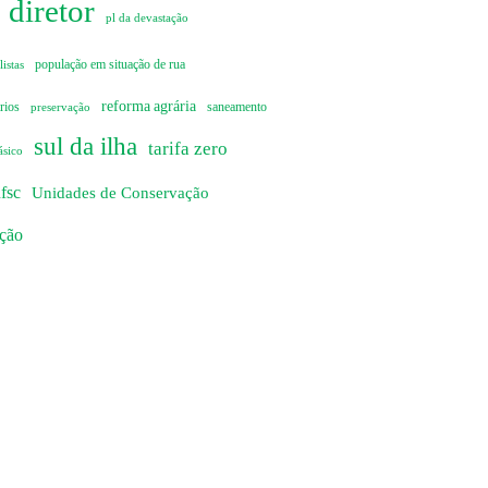
 diretor
pl da devastação
istas
população em situação de rua
reforma agrária
rios
preservação
saneamento
sul da ilha
tarifa zero
ásico
fsc
Unidades de Conservação
ação