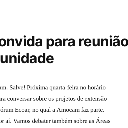
no
dia
25
de
nvida para reunião
setembro
munidade
. Salve! Próxima quarta-feira no horário
ara conversar sobre os projetos de extensão
Fórum Ecoar, no qual a Amocam faz parte.
or aí. Vamos debater também sobre as Áreas