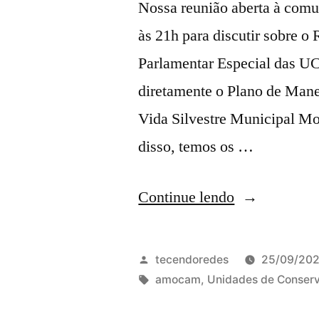
Nossa reunião aberta à comu
às 21h para discutir sobre o
Parlamentar Especial das UC
diretamente o Plano de Man
Vida Silvestre Municipal 
disso, temos os …
“Reunião
Continue lendo
AMOCAM
no
Publicado
tecendoredes
25/09/20
dia
por
Tags:
amocam
,
Unidades de Conser
25