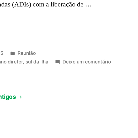
adas (ADIs) com a liberação de …
Publicado
25
Reunião
em
em
ano diretor
,
sul da ilha
Deixe um comentário
Amocam
convida
para
ntigos
reunião
aberta
para
a
comunidad