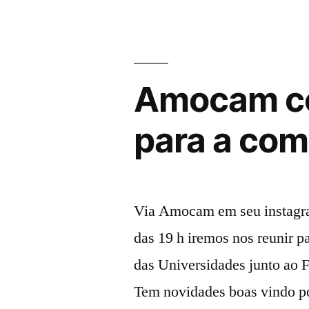
de
setembro”
Amocam co
para a co
Via Amocam em seu instagram
das 19 h iremos nos reunir p
das Universidades junto ao 
Tem novidades boas vindo p