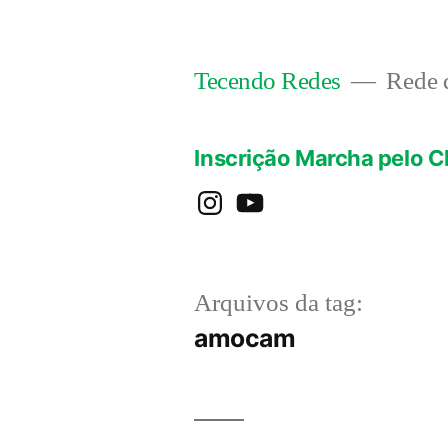
Pular
para
Rede d
Tecendo Redes
o
conteúdo
Inscrição Marcha pelo C
instagram
YouTube
Arquivos da tag:
amocam