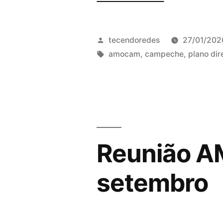
da
AMOCAM
Publicado
tecendoredes
27/01/202
debate
por
Tags:
amocam
,
campeche
,
plano dir
o
Plano
Diretor
Distrital
Reunião A
do
Campeche”
setembro