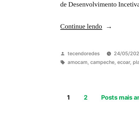
de Desenvolvimento Incetiv
“Amocam
Continue lendo
convida
para
Publicado
tecendoredes
24/05/20
reunião
por
Tags:
amocam
,
campeche
,
ecoar
,
pl
aberta
para
1
2
Posts mais a
a
Paginação
comunidade”
de