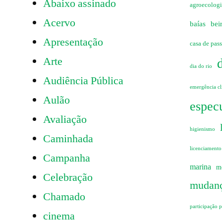
Abaixo assinado
agroecolog
Acervo
baías
bei
Apresentação
casa de pas
Arte
dia do rio
Audiência Pública
emergência cl
Aulão
especu
Avaliação
higienismo
Caminhada
licenciamento
Campanha
marina
m
Celebração
mudanç
Chamado
participação 
cinema