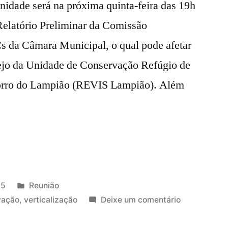
nidade será na próxima quinta-feira das 19h
 Relatório Preliminar da Comissão
s da Câmara Municipal, o qual pode afetar
ejo da Unidade de Conservação Refúgio de
Morro do Lampião (REVIS Lampião). Além
Publicado
25
Reunião
em
em
vação
,
verticalização
Deixe um comentário
Reunião
AMOCAM