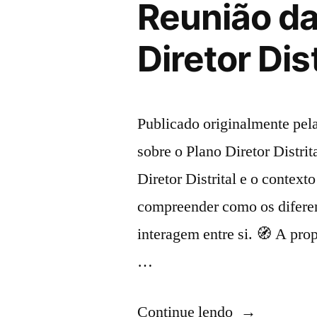
Reunião d
Diretor Di
Publicado originalmente p
sobre o Plano Diretor Distri
Diretor Distrital e o context
compreender como os diferen
interagem entre si. 🧭 A pro
…
“Reunião
Continue lendo