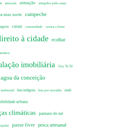
armação
ia
amocam
atingidos pela casan
campeche
ra-mar norte
casan
sagem
comunidade
contra a fome
direito à cidade
ecolhar
imática
lação imobiliária
Goy Ta Sá
lagoa da conceição
mab
 ambiental
luta indigena
luta por moradia
obilidade urbana
as climáticas
pantano do sul
passe livre
pesca artesanal
popular