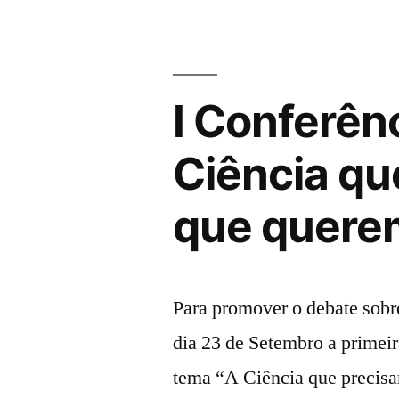
Local
de
Saúde
I Conferên
da
Armação
Ciência qu
14/08”
que quere
Para promover o debate sobr
dia 23 de Setembro a primei
tema “A Ciência que precis