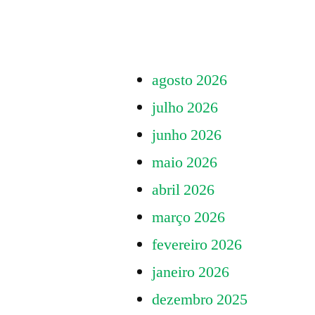
Paginação
precisamos
A
de
Ciência
para
que
a
agosto 2026
precisamos
posts
para
Cidade
julho 2026
a
que
junho 2026
Cidade
queremos”
que
maio 2026
queremos
abril 2026
março 2026
fevereiro 2026
janeiro 2026
dezembro 2025