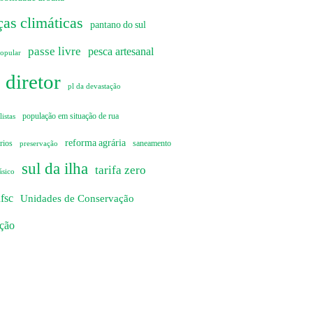
as climáticas
pantano do sul
passe livre
pesca artesanal
popular
 diretor
pl da devastação
istas
população em situação de rua
reforma agrária
rios
preservação
saneamento
sul da ilha
tarifa zero
ásico
fsc
Unidades de Conservação
ação