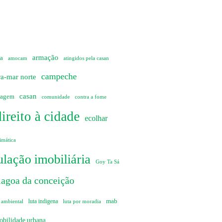
armação
ia
amocam
atingidos pela casan
campeche
ra-mar norte
casan
sagem
comunidade
contra a fome
direito à cidade
ecolhar
imática
lação imobiliária
Goy Ta Sá
lagoa da conceição
mab
 ambiental
luta indigena
luta por moradia
obilidade urbana