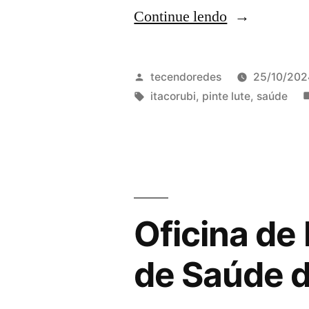
“Pintura
Continue lendo
de
Mural
Publicado
tecendoredes
25/10/202
e
por
Tags:
itacorubi
,
pinte lute
,
saúde
1º
Flor
e
Ser-
Oficina de
Encontro
Multicultural
de Saúde 
para