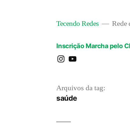
Pular
para
Rede d
Tecendo Redes
o
conteúdo
Inscrição Marcha pelo C
instagram
YouTube
Arquivos da tag:
saúde