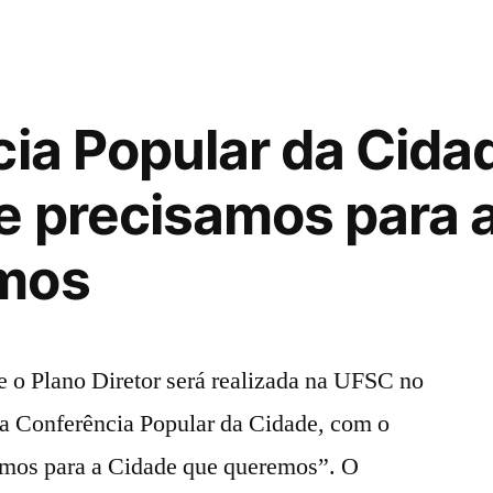
Muralismo
no
Conselho
Local
cia Popular da Cida
de
Saúde
e precisamos para 
da
Armação
mos
14/08
e o Plano Diretor será realizada na UFSC no
ra Conferência Popular da Cidade, com o
amos para a Cidade que queremos”. O