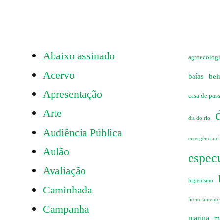
Abaixo assinado
agroecolog
Acervo
baías
bei
Apresentação
casa de pas
Arte
dia do rio
Audiência Pública
emergência cl
Aulão
especu
Avaliação
higienismo
Caminhada
licenciamento
Campanha
marina
m