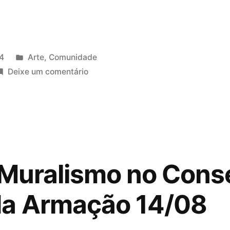
Publicado
4
Arte
,
Comunidade
em
em
Deixe um comentário
Pintura
de
Mural
e
1º
Flor
 Muralismo no Cons
e
Ser-
da Armação 14/08
Encontro
Multicultural
para