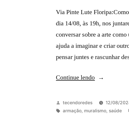
infâncias
Via Pinte Lute Floripa:Como
e
dia 14/08, às 19h, nos junt
todas
conversar sobre a arte como
as
ajuda a imaginar e criar out
idades!
pensar juntes e rascunhar de
26/10”
“Oficina
Continue lendo
de
Muralismo
Publicado
tecendoredes
12/08/202
no
por
Tags:
armação
,
muralismo
,
saúde
Conselho