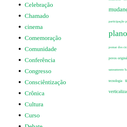
Celebração
mudanç
Chamado
participação 
cinema
plano
Comemoração
Comunidade
pomar dos cicl
Conferência
povos originá
Congresso
saneamento b
u
Consciêntização
tecnologia
verticaliz
Crônica
Cultura
Curso
Debate