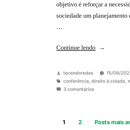
objetivo é reforçar a neces
sociedade um planejamento q
…
“I
Continue lendo
Conferência
Popular
Publicado
tecendoredes
15/09/202
da
por
Tags:
conferência
,
direito à cidade
,
em
3 comentários
Cidade:
I
A
Conferência
Popular
Ciência
1
2
da
Posts mais a
que
Cidade: