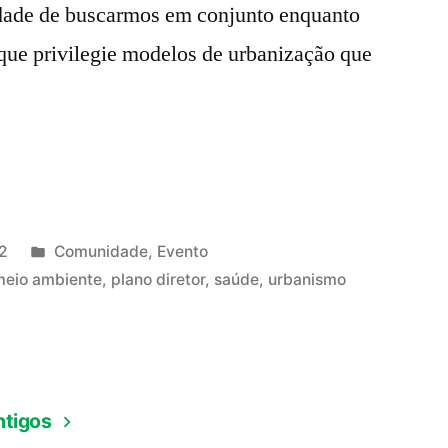
sidade de buscarmos em conjunto enquanto
ue privilegie modelos de urbanização que
Publicado
2
Comunidade
,
Evento
em
meio ambiente
,
plano diretor
,
saúde
,
urbanismo
ntigos