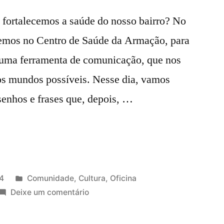
infâncias
 fortalecemos a saúde do nosso bairro? No
e
aremos no Centro de Saúde da Armação, para
todas
as
 uma ferramenta de comunicação, que nos
idades!
ros mundos possíveis. Nesse dia, vamos
26/10
senhos e frases que, depois, …
Publicado
4
Comunidade
,
Cultura
,
Oficina
em
em
Deixe um comentário
Oficina
de