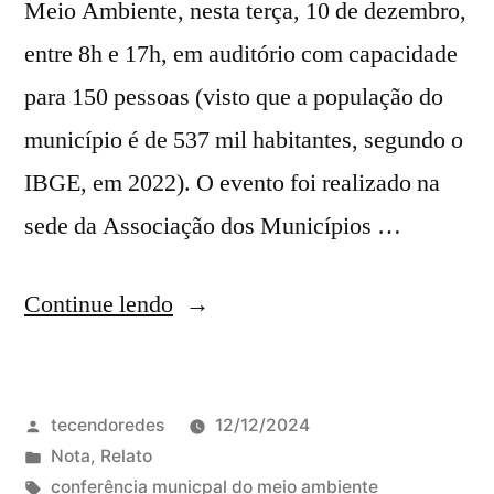
Meio Ambiente, nesta terça, 10 de dezembro,
entre 8h e 17h, em auditório com capacidade
para 150 pessoas (visto que a população do
município é de 537 mil habitantes, segundo o
IBGE, em 2022). O evento foi realizado na
sede da Associação dos Municípios …
“Conferência
Continue lendo
do
Meio
Publicado
tecendoredes
12/12/2024
Ambiente
por
Publicado
Nota
,
Relato
em
em
Tags:
conferência municpal do meio ambiente