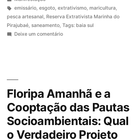
em
Tags:
emissário
,
esgoto
,
extrativismo
,
maricultura
,
pesca artesanal
,
Reserva Extrativista Marinha do
Pirajubaé
,
saneamento
,
Tags: baia sul
em
Deixe um comentário
Manifestação
contra
o
lançamento
de
esgoto
Floripa Amanhã e a
nas
Cooptação das Pautas
Baías
21/12
Socioambientais: Qual
o Verdadeiro Projeto