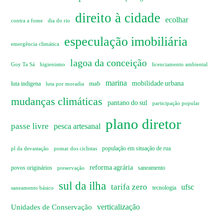
direito à cidade
ecolhar
dia do rio
contra a fome
especulação imobiliária
emergência climática
lagoa da conceição
Goy Ta Sá
higienismo
licenciamento ambiental
marina
mobilidade urbana
mab
luta indigena
luta por moradia
mudanças climáticas
pantano do sul
participação popular
plano diretor
passe livre
pesca artesanal
pl da devastação
pomar dos ciclistas
população em situação de rua
reforma agrária
povos originários
preservação
saneamento
sul da ilha
tarifa zero
ufsc
saneamento básico
tecnologia
verticalização
Unidades de Conservação