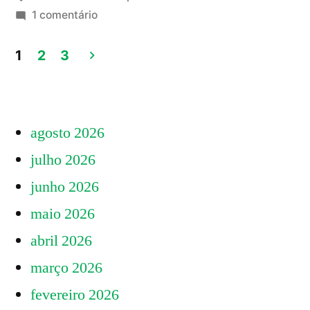
Florianópolis:
em
1 comentário
Conferência
Participação
do
1
2
3
Popular
Meio
Paginação
Ambiente
ou
de
em
mera
agosto 2026
Florianópolis:
posts
formalidade
Participação
julho 2026
Popular
e
junho 2026
ou
propaganda?”
mera
maio 2026
formalidade
abril 2026
e
março 2026
propaganda?
fevereiro 2026