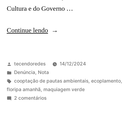
Cultura e do Governo …
“Floripa
Continue lendo
Amanhã
e
Publicado
tecendoredes
14/12/2024
a
por
Publicado
Denúncia
,
Nota
Cooptação
em
Tags:
cooptação de pautas ambientais
,
ecoplamento
,
das
floripa amanhã
,
maquiagem verde
em
2 comentários
Pautas
Floripa
Socioambientais:
Amanhã
e
Qual
a