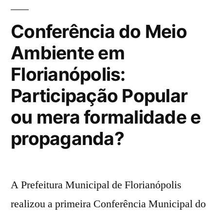
o
Cooptação
Verdadeiro
das
Conferência do Meio
Pautas
Projeto
Ambiente em
Socioambientais:
em
Qual
Florianópolis:
o
Jogo?”
Verdadeiro
Participação Popular
Projeto
ou mera formalidade e
em
Jogo?
propaganda?
A Prefeitura Municipal de Florianópolis
realizou a primeira Conferência Municipal do