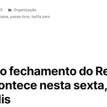
Publicado
25
Organização
A
em
rbana
,
passe livre
,
tarifa zero
A
HA
 o fechamento do R
ontece nesta sexta,
is