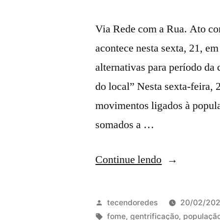
Via Rede com a Rua. Ato con
acontece nesta sexta, 21, em
alternativas para período da
do local” Nesta sexta-feira, 
movimentos ligados à popula
somados a …
“Ato
Continue lendo
contra
o
Publicado
tecendoredes
20/02/20
fechamento
por
Tags:
fome
,
gentrificação
,
população