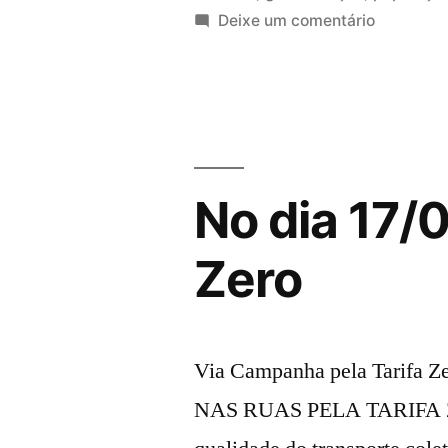
em
Deixe um comentário
do
Ato
Restaurante
contra
o
Popular
fechamen
acontece
do
nesta
Restauran
No dia 17/0
Popular
sexta,
acontece
Zero
21,
nesta
sexta,
em
21,
Florianópolis
em
Via Campanha pela Tarifa Z
Florianópo
NAS RUAS PELA TARIFA ZER