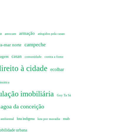
armação
ia
amocam
atingidos pela casan
campeche
ra-mar norte
casan
sagem
comunidade
contra a fome
direito à cidade
ecolhar
imática
lação imobiliária
Goy Ta Sá
lagoa da conceição
mab
 ambiental
luta indigena
luta por moradia
obilidade urbana