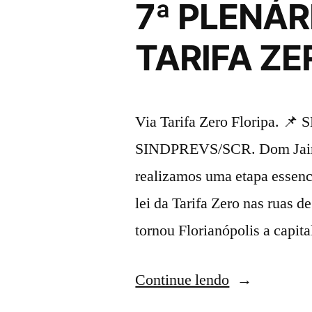
7ª PLENÁ
TARIFA ZE
Via Tarifa Zero Floripa. 📌
SINDPREVS/SCR. Dom Jaime
realizamos uma etapa essenci
lei da Tarifa Zero nas ruas d
tornou Florianópolis a capit
“7ª
Continue lendo
PLENÁRIA