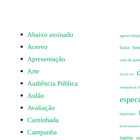
ruas
pela
Tarifa
Abaixo assinado
Zero
agroecolog
Acervo
baías
bei
Apresentação
casa de pas
Arte
dia do rio
Audiência Pública
emergência cl
Aulão
especu
Avaliação
higienismo
Caminhada
licenciamento
Campanha
marina
m