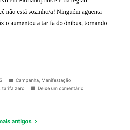
tivo em Florianópolis e toda região
cê não está sozinho/a! Ninguém aguenta
zio aumentou a tarifa do ônibus, tornando
Publicado
5
Campanha
,
Manifestação
em
em
,
tarifa zero
Deixe um comentário
No
dia
17/02
mais antigos
Floripa
nas