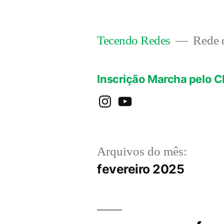
Pular
para
Rede d
Tecendo Redes
o
conteúdo
Inscrição Marcha pelo C
instagram
YouTube
Arquivos do mês:
fevereiro 2025