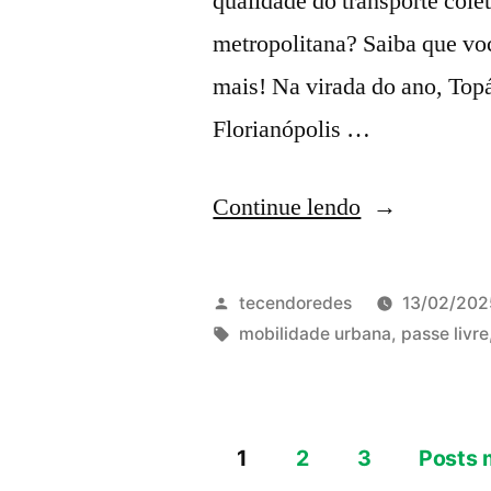
qualidade do transporte cole
metropolitana? Saiba que vo
mais! Na virada do ano, Topá
Florianópolis …
“No
Continue lendo
dia
17/02
Publicado
tecendoredes
13/02/202
Floripa
por
Tags:
mobilidade urbana
,
passe livre
nas
ruas
1
2
3
Posts 
pela