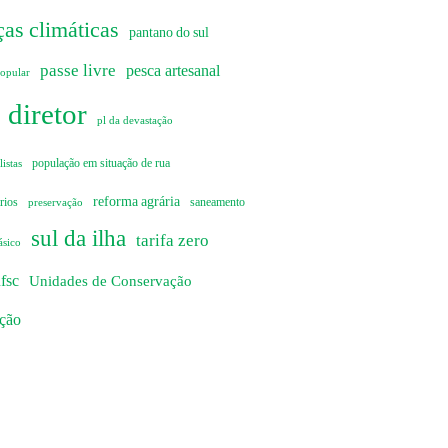
as climáticas
pantano do sul
passe livre
pesca artesanal
popular
 diretor
pl da devastação
istas
população em situação de rua
reforma agrária
rios
preservação
saneamento
sul da ilha
tarifa zero
ásico
fsc
Unidades de Conservação
ação