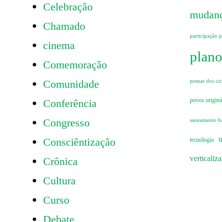
Celebração
mudanç
Chamado
participação 
cinema
plano
Comemoração
Comunidade
pomar dos cicl
Conferência
povos originá
Congresso
saneamento b
u
Consciêntização
tecnologia
verticaliz
Crônica
Cultura
Curso
Debate