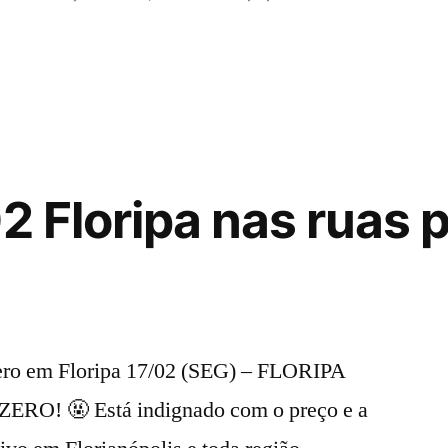
to
te
2 Floripa nas ruas p
”
ero em Floripa 17/02 (SEG) – FLORIPA
lis
O! 🤬 Está indignado com o preço e a