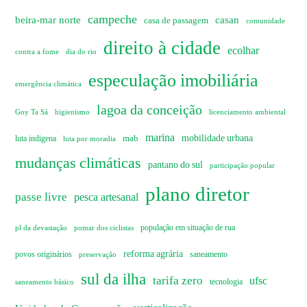
campeche
beira-mar norte
casan
casa de passagem
comunidade
direito à cidade
ecolhar
dia do rio
contra a fome
especulação imobiliária
emergência climática
lagoa da conceição
Goy Ta Sá
higienismo
licenciamento ambiental
marina
mobilidade urbana
mab
luta indigena
luta por moradia
mudanças climáticas
pantano do sul
participação popular
plano diretor
passe livre
pesca artesanal
pl da devastação
pomar dos ciclistas
população em situação de rua
reforma agrária
povos originários
preservação
saneamento
sul da ilha
tarifa zero
ufsc
saneamento básico
tecnologia