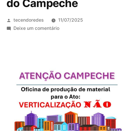
do Campeche
Publicado
tecendoredes
11/07/2025
por
em
Deixe um comentário
Oficina
de
produção
de
material
para
o
ato
contra
verticalização
do
Campeche