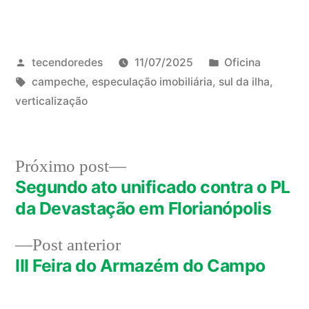
Publicado
Publicado
tecendoredes
11/07/2025
Oficina
por
Tags:
em
campeche
,
especulação imobiliária
,
sul da ilha
,
verticalização
Próximo
Próximo post
post:
Segundo ato unificado contra o PL
Navegação
da Devastação em Florianópolis
de
Post
Post anterior
Post
anterior:
III Feira do Armazém do Campo