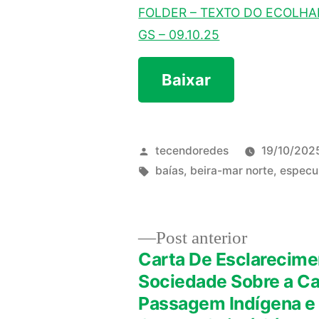
FOLDER – TEXTO DO ECOLHA
GS – 09.10.25
Baixar
Publicado
tecendoredes
19/10/202
por
Tags:
baías
,
beira-mar norte
,
especul
Post
Post anterior
anterior:
Carta De Esclarecime
Navegação
Sociedade Sobre a C
Passagem Indígena e