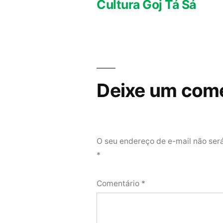
de
Cultura Goj Tá Sá
Post
Deixe um come
O seu endereço de e-mail não ser
*
Comentário
*