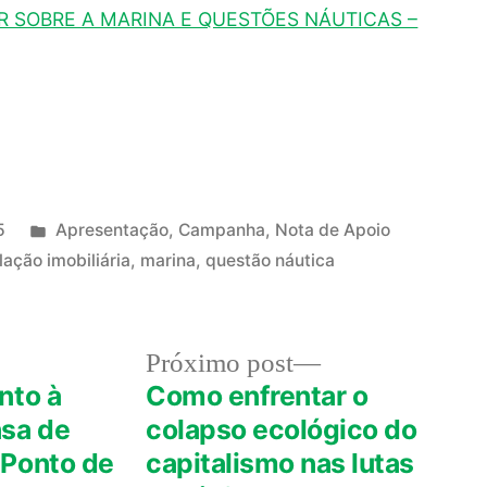
R SOBRE A MARINA E QUESTÕES NÁUTICAS –
Publicado
5
Apresentação
,
Campanha
,
Nota de Apoio
em
ação imobiliária
,
marina
,
questão náutica
Próximo
Próximo post
post:
nto à
Como enfrentar o
asa de
colapso ecológico do
 Ponto de
capitalismo nas lutas