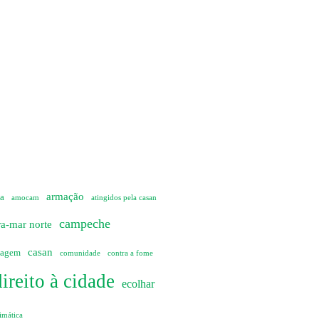
armação
ia
amocam
atingidos pela casan
campeche
ra-mar norte
casan
sagem
comunidade
contra a fome
direito à cidade
ecolhar
imática