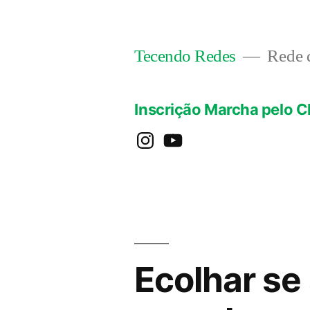
Pular
para
Rede d
Tecendo Redes
o
conteúdo
Inscrição Marcha pelo C
instagram
YouTube
Ecolhar se