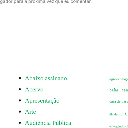
gador para a próxima vez que eu comentar.
Abaixo assinado
agroecolog
Acervo
baías
bei
Apresentação
casa de pas
Arte
dia do rio
Audiência Pública
emergência cl