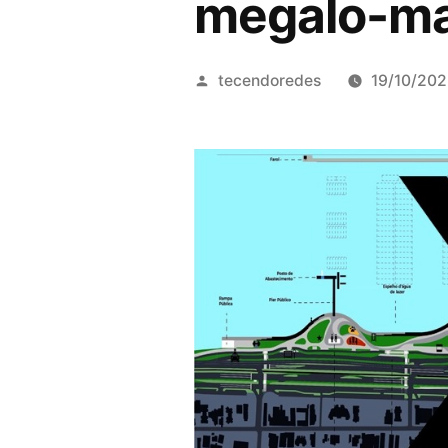
megalo-mar
Publicado
tecendoredes
19/10/20
por