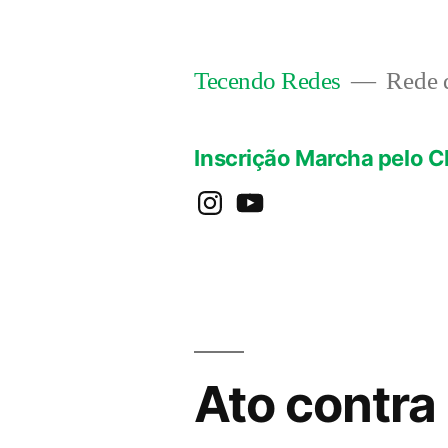
Pular
para
Rede d
Tecendo Redes
o
conteúdo
Inscrição Marcha pelo C
instagram
YouTube
Ato contra 