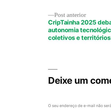
Post
Post anterior
anterior:
CripTainha 2025 deb
Navegação
autonomia tecnológic
coletivos e territórios
de
Post
Deixe um come
O seu endereço de e-mail não ser