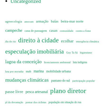
Uncategorized
armação
baías
beira-mar norte
agroecologia
amocam
campeche
casan
casa de passagem
comunidade
contra a fome
direito à cidade
ecolhar
dia do rio
emergência climática
especulação imobiliária
Goy Ta Sá
higienismo
lagoa da conceição
licenciamento ambiental
luta indigena
marina
mobilidade urbana
mab
luta por moradia
mudanças climáticas
pantano do sul
participação popular
plano diretor
passe livre
pesca artesanal
pl da devastação
pomar dos ciclistas
população em situação de rua