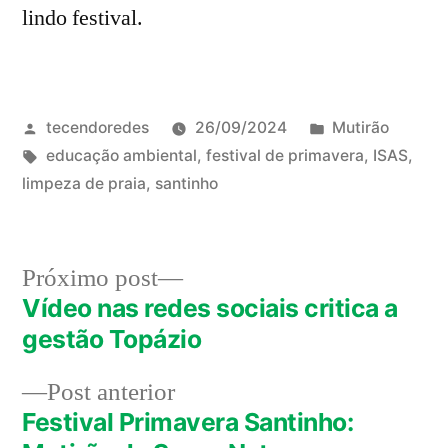
lindo festival.
Publicado
Publicado
tecendoredes
26/09/2024
Mutirão
por
Tags:
em
educação ambiental
,
festival de primavera
,
ISAS
,
limpeza de praia
,
santinho
Próximo
Próximo post
post:
Vídeo nas redes sociais critica a
Navegação
gestão Topázio
de
Post
Post anterior
Post
anterior:
Festival Primavera Santinho: