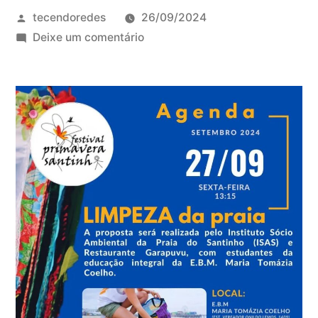
Publicado
tecendoredes
26/09/2024
por
em
Deixe um comentário
Festival
Primavera
Santinho:
Limpeza
da
praia
27/09