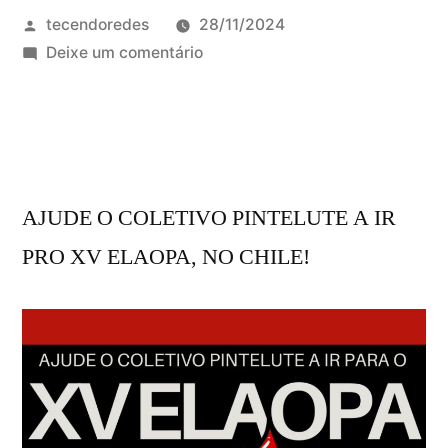
Publicado
tecendoredes
28/11/2024
por
em
Deixe um comentário
Ajude
o
coletivo
PinteLute
a
AJUDE O COLETIVO PINTELUTE A IR
ir
pro
PRO XV ELAOPA, NO CHILE!
XV
ELAOPA
no
Chile