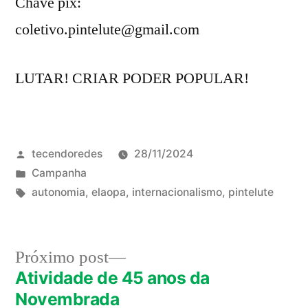
Chave pix:
coletivo.pintelute@gmail.com
LUTAR! CRIAR PODER POPULAR!
Publicado
tecendoredes
28/11/2024
por
Publicado
Campanha
em
Tags:
autonomia
,
elaopa
,
internacionalismo
,
pintelute
Próximo
Próximo post
post:
Atividade de 45 anos da
Navegação
Novembrada