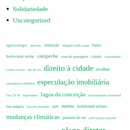
Solidariedade
Uncategorized
armação
baías
agroecologia
amocam
atingidos pela casan
campeche
beira-mar norte
casan
casa de passagem
comunidade
direito à cidade
ecolhar
dia do rio
contra a fome
especulação imobiliária
emergência climática
lagoa da conceição
Goy Ta Sá
higienismo
licenciamento ambiental
marina
mobilidade urbana
mab
luta indigena
luta por moradia
mudanças climáticas
pantano do sul
participação popular