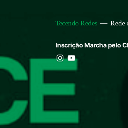
Pular
para
Rede d
Tecendo Redes
o
conteúdo
Inscrição Marcha pelo C
instagram
YouTube