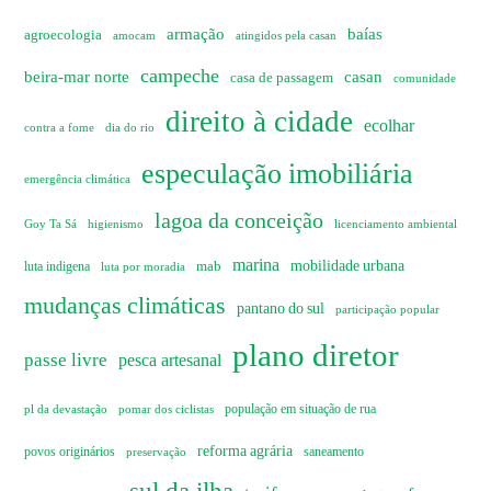
armação
baías
agroecologia
amocam
atingidos pela casan
campeche
beira-mar norte
casan
casa de passagem
comunidade
direito à cidade
ecolhar
dia do rio
contra a fome
especulação imobiliária
emergência climática
lagoa da conceição
Goy Ta Sá
higienismo
licenciamento ambiental
marina
mobilidade urbana
mab
luta indigena
luta por moradia
mudanças climáticas
pantano do sul
participação popular
plano diretor
passe livre
pesca artesanal
pl da devastação
pomar dos ciclistas
população em situação de rua
reforma agrária
povos originários
preservação
saneamento