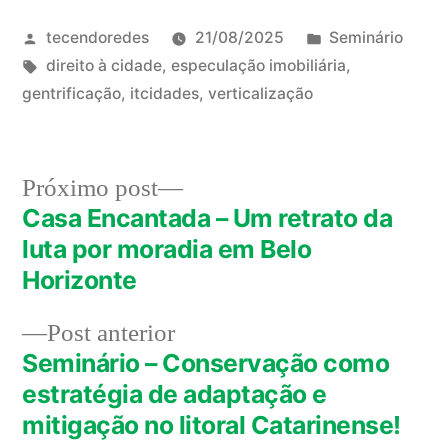
Publicado
Publicado
tecendoredes
21/08/2025
Seminário
por
Tags:
em
direito à cidade
,
especulação imobiliária
,
gentrificação
,
itcidades
,
verticalização
Próximo
Próximo post
post:
Casa Encantada – Um retrato da
Navegação
luta por moradia em Belo
de
Horizonte
Post
Post
Post anterior
anterior:
Seminário – Conservação como
estratégia de adaptação e
mitigação no litoral Catarinense!