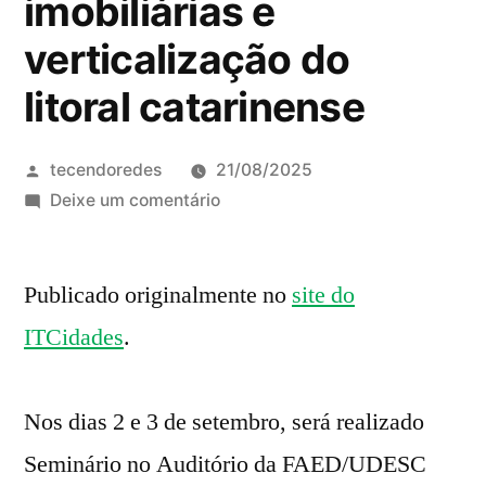
imobiliárias e
verticalização do
litoral catarinense
Publicado
tecendoredes
21/08/2025
por
em
Deixe um comentário
Seminário
dias
Publicado originalmente no
2
site do
e
ITCidades
.
3
de
setembro
Nos dias 2 e 3 de setembro, será realizado
na
Seminário no Auditório da FAED/UDESC
UDESC