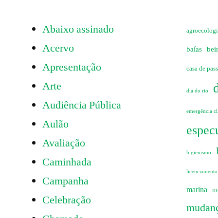
Abaixo assinado
agroecolog
Acervo
baías
bei
Apresentação
casa de pas
Arte
dia do rio
Audiência Pública
emergência cl
Aulão
especu
Avaliação
higienismo
Caminhada
licenciamento
Campanha
marina
m
Celebração
mudanç