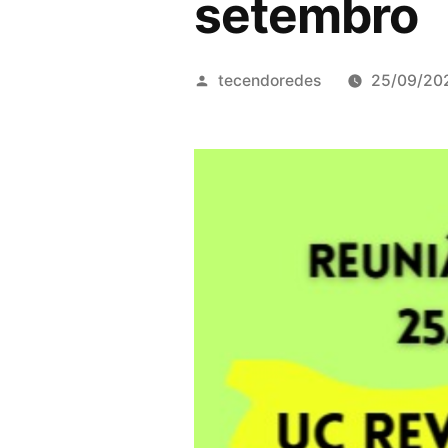
setembro
Publicado
tecendoredes
25/09/20
por