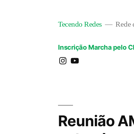
Pular
para
Rede d
Tecendo Redes
o
conteúdo
Inscrição Marcha pelo C
instagram
YouTube
Reunião A