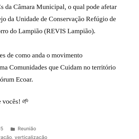
s da Câmara Municipal, o qual pode afetar
ejo da Unidade de Conservação Refúgio de
orro do Lampião (REVIS Lampião).
mes de como anda o movimento
ama Comunidades que Cuidam no território
Fórum Ecoar.
 vocês! 🌱
Publicado
25
Reunião
em
vação
,
verticalização