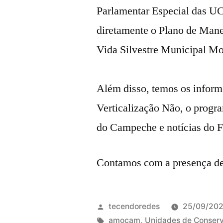
Parlamentar Especial das UC
diretamente o Plano de Man
Vida Silvestre Municipal M
Além disso, temos os infor
Verticalização Não, o progr
do Campeche e notícias do 
Contamos com a presença de
Publicado
tecendoredes
25/09/20
por
Tags:
amocam
,
Unidades de Conser