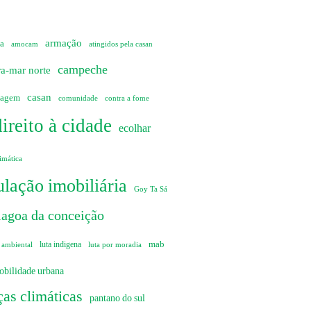
armação
ia
amocam
atingidos pela casan
campeche
ra-mar norte
casan
sagem
comunidade
contra a fome
direito à cidade
ecolhar
imática
lação imobiliária
Goy Ta Sá
lagoa da conceição
mab
 ambiental
luta indigena
luta por moradia
obilidade urbana
as climáticas
pantano do sul