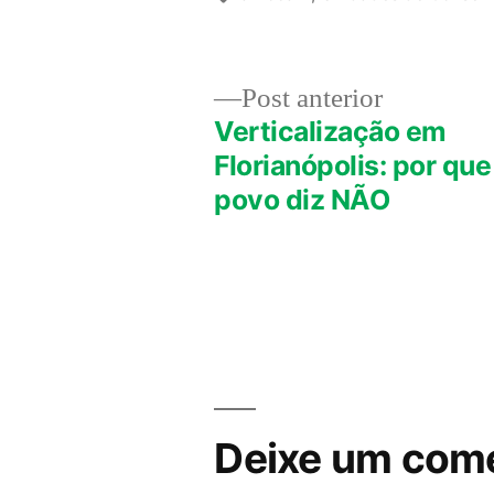
Post
Post anterior
anterior:
Verticalização em
Navegação
Florianópolis: por que
povo diz NÃO
de
Post
Deixe um come