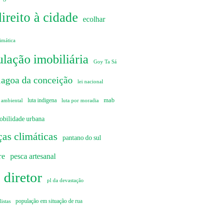
direito à cidade
ecolhar
imática
lação imobiliária
Goy Ta Sá
lagoa da conceição
lei nacional
mab
 ambiental
luta indigena
luta por moradia
obilidade urbana
as climáticas
pantano do sul
re
pesca artesanal
 diretor
pl da devastação
istas
população em situação de rua