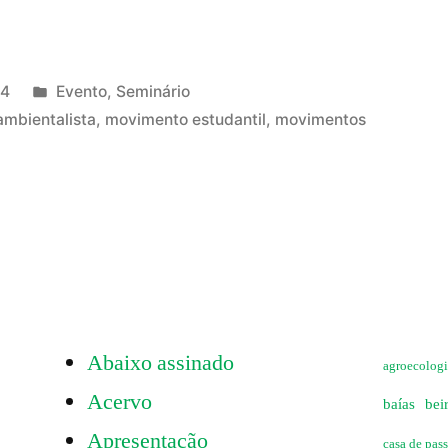
Publicado
24
Evento
,
Seminário
a
em
ambientalista
,
movimento estudantil
,
movimentos
o
e
ista
Abaixo assinado
agroecolog
Acervo
baías
bei
Apresentação
casa de pas