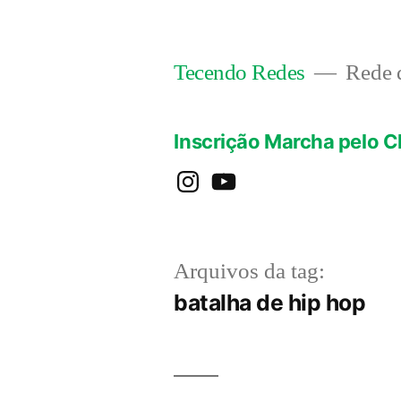
Pular
para
Rede d
Tecendo Redes
o
conteúdo
Inscrição Marcha pelo C
instagram
YouTube
Arquivos da tag:
batalha de hip hop