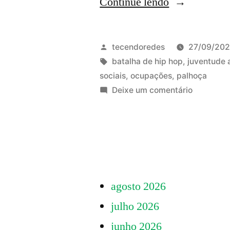
“Seminário
Continue lendo
da
Juventude
Publicado
tecendoredes
27/09/20
Ambientalist
por
Tags:
batalha de hip hop
,
juventude 
sociais
,
ocupações
,
palhoça
de
em
Deixe um comentário
Palhoça
Seminári
da
28/09”
Juventud
Ambiental
de
Palhoça
agosto 2026
28/09
julho 2026
junho 2026