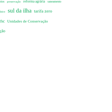
reforma agrária
rios
preservação
saneamento
sul da ilha
tarifa zero
ásico
fsc
Unidades de Conservação
ação