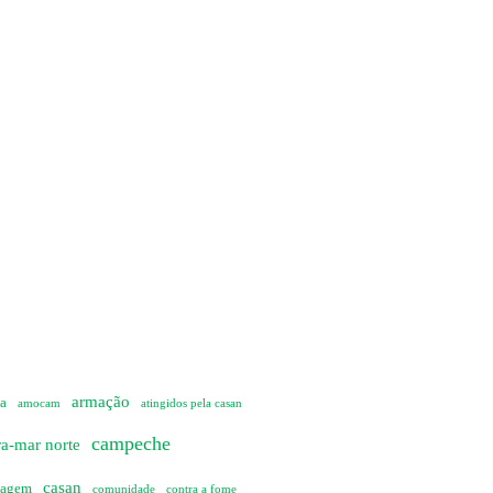
armação
ia
amocam
atingidos pela casan
campeche
ra-mar norte
casan
sagem
comunidade
contra a fome