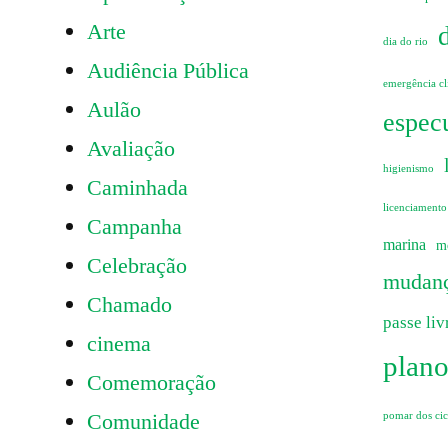
Arte
dia do rio
Audiência Pública
emergência cl
Aulão
especu
Avaliação
higienismo
Caminhada
licenciamento
Campanha
marina
m
Celebração
mudanç
Chamado
passe liv
cinema
plano
Comemoração
Comunidade
pomar dos cicl