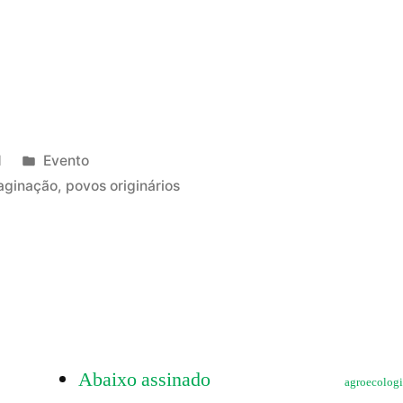
as:
Publicado
1
Evento
s
em
aginação
,
povos originários
gicas:
dades
s:
as
Abaixo assinado
agroecolog