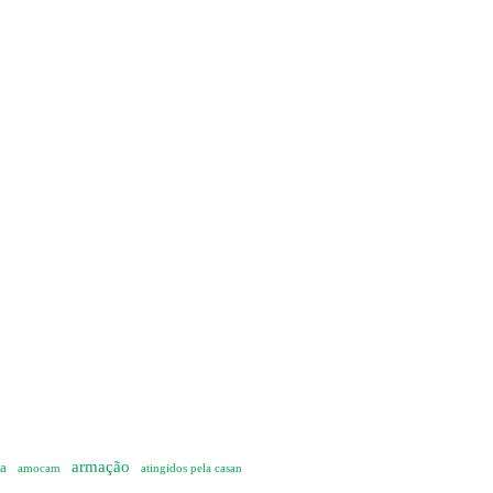
armação
ia
amocam
atingidos pela casan