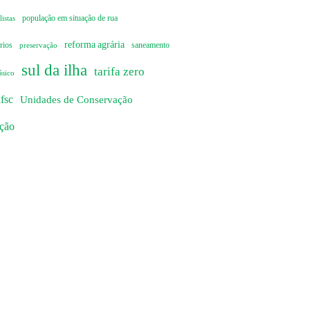
istas
população em situação de rua
reforma agrária
rios
preservação
saneamento
sul da ilha
tarifa zero
ásico
fsc
Unidades de Conservação
ação