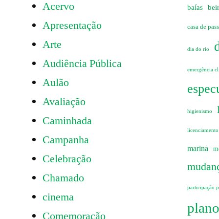
Acervo
ncias:
baías
bei
Apresentação
casa de pas
Arte
dia do rio
Audiência Pública
emergência cl
Aulão
especu
Avaliação
higienismo
Caminhada
licenciamento
Campanha
marina
m
Celebração
mudanç
Chamado
participação 
cinema
plano
Comemoração