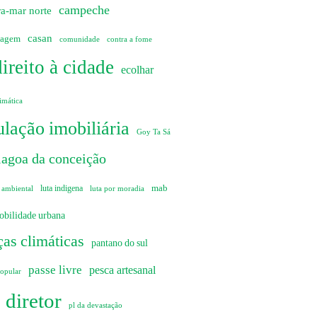
campeche
ra-mar norte
casan
sagem
comunidade
contra a fome
direito à cidade
ecolhar
imática
lação imobiliária
Goy Ta Sá
lagoa da conceição
mab
 ambiental
luta indigena
luta por moradia
obilidade urbana
as climáticas
pantano do sul
passe livre
pesca artesanal
popular
 diretor
pl da devastação