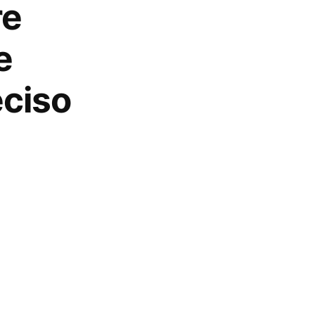
re
e
eciso