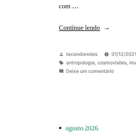
com …
“Jornadas
Continue lendo
Antropológic
entre
Publicado
tecendoredes
01/12/202
precariedade
por
Tags:
antropologia
,
cosmovisões
,
im
em
Deixe um comentário
e
Jornadas
estratégias
Antropoló
entre
de
precarie
r(e)existência
e
imaginar
estratégi
agosto 2026
de
é