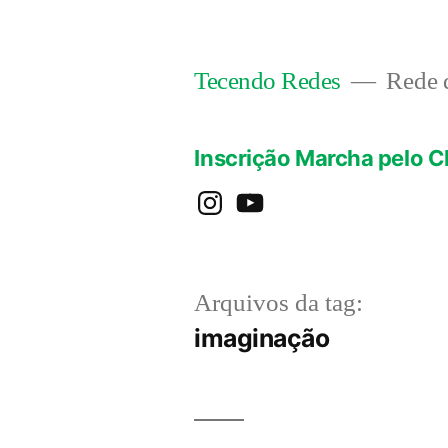
Pular
para
Rede d
Tecendo Redes
o
conteúdo
Inscrição Marcha pelo C
instagram
YouTube
Arquivos da tag:
imaginação