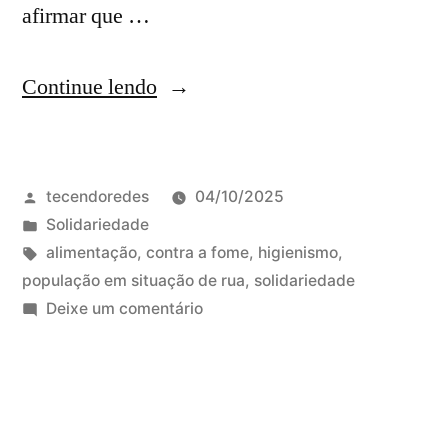
afirmar que …
“Celebração
Continue lendo
Ecumênica
pelo
Publicado
tecendoredes
04/10/2025
direito
por
Publicado
Solidariedade
à
em
Tags:
alimentação
,
contra a fome
,
higienismo
,
alimentação”
população em situação de rua
,
solidariedade
em
Deixe um comentário
Celebração
Ecumênica
pelo
direito
à