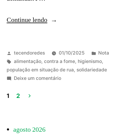
“Posição
Continue lendo
da
Rede
Publicado
Publicado
tecendoredes
01/10/2025
Nota
com
por
Tags:
em
alimentação
,
contra a fome
,
higienismo
,
a
população em situação de rua
,
solidariedade
Rua
em
Deixe um comentário
Posição
sobre
da
1
2
o
Rede
Paginação
com
Decreto
de
a
28.550
agosto 2026
Rua