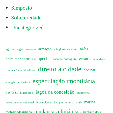
Simpósio
Solidariedade
Uncategorized
armação
baías
agroecologia
amocam
atingidos pela casan
campeche
beira-mar norte
casan
casa de passagem
comunidade
direito à cidade
ecolhar
dia do rio
contra a fome
especulação imobiliária
emergência climática
lagoa da conceição
Goy Ta Sá
higienismo
lei nacional
marina
mab
licenciamento ambiental
luta indigena
luta por moradia
mudanças climáticas
mobilidade urbana
pantano do sul