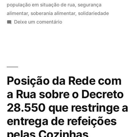
da
população em situação de rua
,
segurança
Agroecologia
alimentar
,
soberania alimentar
,
solidariedade
em
Deixe um comentário
e
Reunião
Segurança
da
Frente
Alimentar
Parlamentar
e
da
Nutricional”
Agroecologia
Posição da Rede com
e
a Rua sobre o Decreto
Segurança
Alimentar
28.550 que restringe a
e
Nutricional
entrega de refeições
pelas Cozinhas