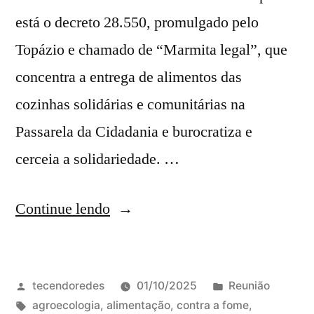
está o decreto 28.550, promulgado pelo
Topázio e chamado de “Marmita legal”, que
concentra a entrega de alimentos das
cozinhas solidárias e comunitárias na
Passarela da Cidadania e burocratiza e
cerceia a solidariedade. …
“Reunião
Continue lendo
da
Frente
Publicado
Publicado
tecendoredes
01/10/2025
Reunião
Parlamentar
por
Tags:
em
agroecologia
,
alimentação
,
contra a fome
,