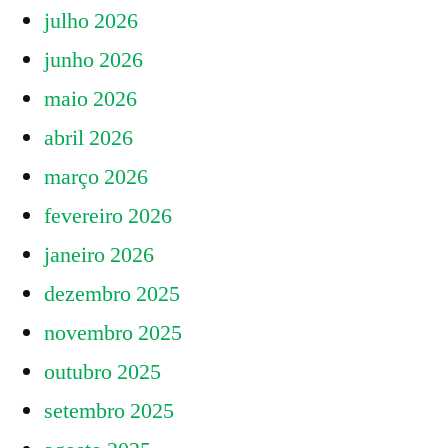
posts
que
sobre
julho 2026
o
restringe
junho 2026
Decreto
a
28.550
maio 2026
que
entrega
abril 2026
restringe
de
março 2026
a
refeições
entrega
fevereiro 2026
de
pelas
janeiro 2026
refeições
Cozinhas
pelas
dezembro 2025
Solidárias”
Cozinhas
novembro 2025
Solidárias
outubro 2025
setembro 2025